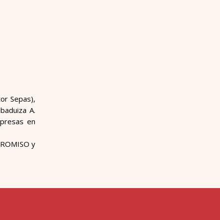
tor Sepas),
baduiza A.
mpresas en
PROMISO y